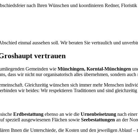
 Abschiedsfeier nach Ihren Wünschen und koordinieren Redner, Floristi
Abschied einmal aussehen soll. Wir beraten Sie vertraulich und unverbi
Groshaupt vertrauen
umliegenden Gemeinden wie
Münchingen, Korntal-Münchingen
un
, dass wir nicht nur organisatorisch alles übernehmen, sondern auch m
emeinschaft. Gleichzeitig wünschen sich immer mehr Menschen individ
binden wir beides: Wir respektieren Traditionen und sind gleichzeitig 
ssische
Erdbestattung
ebenso an wie die
Urnenbeisetzung
nach einer
uf speziell ausgewiesenen Flächen sowie
Seebestattungen
an der Nord
klären Ihnen die Unterschiede, die Kosten und den jeweiligen Ablauf – 