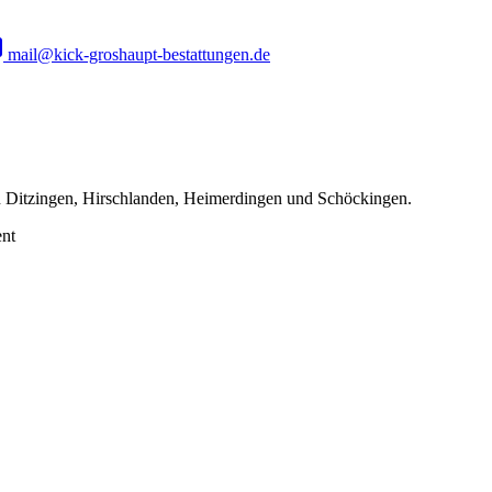
mail@kick-groshaupt-bestattungen.de
 in Ditzingen, Hirschlanden, Heimerdingen und Schöckingen.