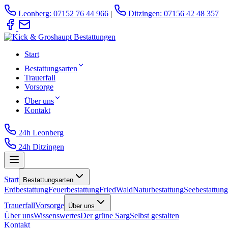
Leonberg: 07152 76 44 966
|
Ditzingen: 07156 42 48 357
Start
Bestattungsarten
Trauerfall
Vorsorge
Über uns
Kontakt
24h Leonberg
24h Ditzingen
Start
Bestattungsarten
Erdbestattung
Feuerbestattung
FriedWald
Naturbestattung
Seebestattung
Trauerfall
Vorsorge
Über uns
Über uns
Wissenswertes
Der grüne Sarg
Selbst gestalten
Kontakt